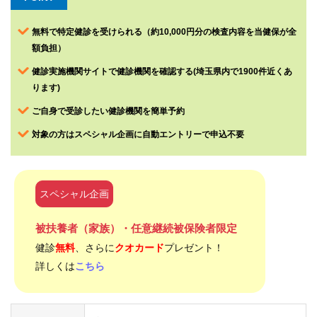
各種
手続
き
無料で特定健診を受けられる（約10,000円分の検査内容を当健保が全
額負担）
事務
健診実施機関サイトで健診機関を確認する(埼玉県内で1900件近くあ
ご担
ります)
当者
様向
ご自身で受診したい健診機関を簡単予約
け
対象の方は
スペシャル企画
に自動エントリーで申込不要
申請
書一
覧
スペシャル企画
よ
く
被扶養者（家族）・任意継続被保険者限定
あ
健診
無料
、さらに
クオカード
プレゼント！
る
質
詳しくは
こちら
問
組合