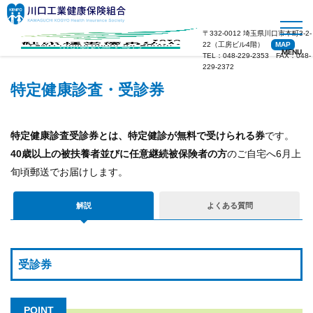
〒332-0012 埼玉県川口市本町3-2-
22（工房ビル4階）
MAP
MENU
TEL：048-229-2353 FAX：048-
229-2372
特定健康診査・受診券
健保
のし
くみ
特定健康診査受診券とは、特定健診が無料で受けられる券
です。
40歳以上の被扶養者並びに任意継続被保険者の方
のご自宅へ6月上
健保
旬頃郵送でお届けします。
の給
付
解説
よくある質問
健康
診
断・
健康
受診券
づく
り
POINT