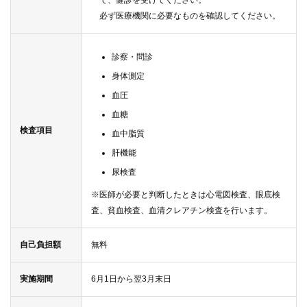
て、健診を受けてください。
必ず医療機関に必要なものを確認してください。
診察・問診
身体測定
血圧
血糖
検査項目
血中脂質
肝機能
尿検査
※医師が必要と判断したときは心電図検査、眼底検
査、貧血検査、血清クレアチン検査を行います。
自己負担額
無料
実施期間
6月1日から翌3月末日