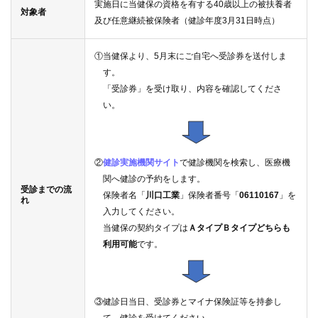
案内
実施日に当健保の資格を有する40歳以上の被扶養者
対象者
及び任意継続被保険者（健診年度3月31日時点）
①当健保より、5月末にご自宅へ受診券を送付しま
す。
「受診券」を受け取り、内容を確認してくださ
い。
②
健診実施機関サイト
で健診機関を検索し、医療機
関へ健診の予約をします。
受診までの流
保険者名「
川口工業
」保険者番号「
06110167
」を
れ
入力してください。
当健保の契約タイプは
ＡタイプＢタイプどちらも
利用可能
です。
③健診日当日、受診券とマイナ保険証等を持参し