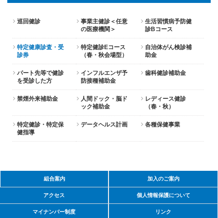
巡回健診
事業主健診＜任意
生活習慣病予防健
の医療機関＞
診Bコース
特定健康診査・受
特定健診Eコース
自治体がん検診補
診券
（春・秋会場型）
助金
パート先等で健診
インフルエンザ予
歯科健診補助金
を受診した方
防接種補助金
禁煙外来補助金
人間ドック・脳ド
レディース健診
ック補助金
（春・秋）
特定健診・特定保
データヘルス計画
各種保健事業
健指導
組合案内
加入のご案内
アクセス
個人情報保護について
マイナンバー制度
リンク